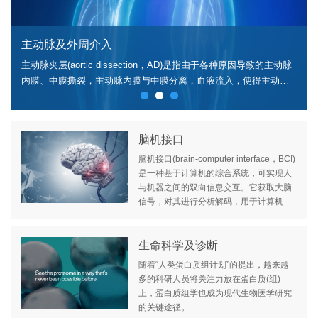
主动脉及外周介入
主动脉夹层(aortic dissection，AD)是指由于各种原因导致的主动脉
内膜、中膜撕裂，主动脉内膜与中膜分离，血液流入，使得主动脉
被分割为真腔和假腔。AD是最常见的主动脉疾病之一。AD发病与季
节存在相关性，冬春季节发病率较高，夏季发病率较低
脑机接口
脑机接口(brain-computer interface，BCI)
是一种基于计算机的综合系统，可实现人
与机器之间的双向信息交互。它获取大脑
信号，对其进行分析解码，用于计算机输
入或外部设备的控制；或针对大脑施加相
应的刺激，用于治疗神经退行性疾病或增
强人类功能等。
生命科学及诊断
随着“人类蛋白质组计划”的提出，越来越
多的科研人员将关注力放在蛋白质(组)
上，蛋白质组学也成为现代生物医学研究
的关键途径。