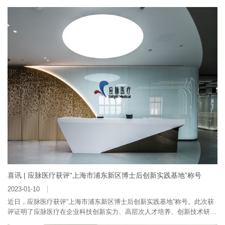
本”）和礼来亚洲基金（以下简称“LAV”）共同领投，上市公司深圳市新产
业生物医学工程股份有限公司（以下简称“新产业生物”），西交一八九六
科创基金及多家机构跟投，应脉医疗原股东继续增持。深雪资本在此次融
资交易中担任了公司的财务顾问。应和脑科学分拆自应脉医疗，立足中
国，面向世界，以临床需求为导向开发新一代神经调控及脑机接口技术和
产品，多款在研产品均对标全球前沿创新技术，实现技术突破，填补产业
空白。截至目前，研发团队已攻克了自主系统设计、电极设计、芯片设
计、信号采集及解码、算法开发、MRI兼容等领域的技术壁垒，建立了汇
聚目前全球范围内最前沿技术的通用型神经调控平台，数款在研产品实现
国内首创，即将进入动物实验和临床实验阶段。
喜讯 | 应脉医疗获评“上海市浦东新区博士后创新实践基地”称号
2023-01-10
近日，应脉医疗获评“上海市浦东新区博士后创新实践基地”称号。此次获
评证明了应脉医疗在企业科技创新实力、高层次人才培养、创新技术研发
等方面获得了国内同行专家的一致认可。 “博士后创新实践基地”课题旨在